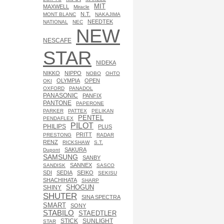
MIT
MAXWELL
Miracle
N.T.
MONT BLANC
NAKAJIMA
NEEDTEK
NATIONAL
NEC
NEW
NESCAFE
STAR
NIDEKA
NIKKO
NIPPO
NOBO
OHTO
OLYMPIA
OPEN
OKI
OXFORD
PANADOL
PANASONIC
PANFIX
PANTONE
PAPERONE
PARKER
PATTEX
PELIKAN
PENTEL
PENDAFLEX
PILOT
PHILIPS
PLUS
PRITT
PRESTONG
RADAR
RENZ
RICKSHAW
S.T.
SAKURA
Dupont
SAMSUNG
SANBY
SANNEX
SANDISK
SASCO
SDI
SEDIA
SEIKO
SEKISU
SHACHIHATA
SHARP
SHOGUN
SHINY
SHUTER
SINA SPECTRA
SMART
SONY
STABILO
STAEDTLER
SUNLIGHT
STICK
STAR