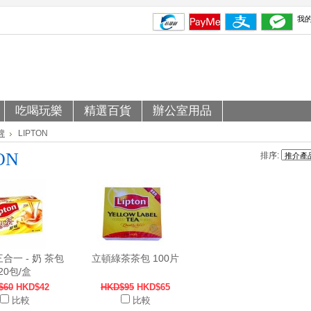
我
吃喝玩樂
精選百貨
辦公室用品
牌
LIPTON
ON
排序:
三合一 - 奶 茶包
立頓綠茶茶包 100片
20包/盒
$60
HKD$42
HKD$95
HKD$65
比較
比較