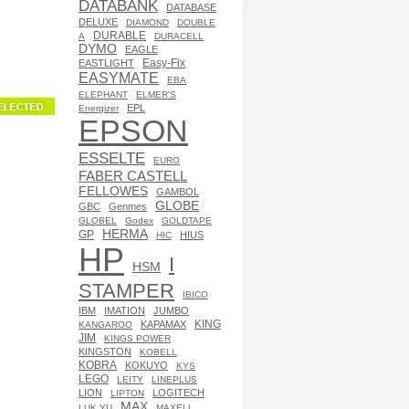
DATABANK
DATABASE
DELUXE
DIAMOND
DOUBLE
DURABLE
A
DURACELL
DYMO
EAGLE
Easy-Fix
EASTLIGHT
EASYMATE
EBA
ELEPHANT
ELMER'S
EPL
Energizer
EPSON
ESSELTE
EURO
FABER CASTELL
FELLOWES
GAMBOL
GLOBE
GBC
Genmes
GLOBEL
Godex
GOLDTAPE
HERMA
GP
HIUS
HIC
HP
I
HSM
STAMPER
IBICO
IBM
IMATION
JUMBO
KING
KAPAMAX
KANGAROO
JIM
KINGS POWER
KINGSTON
KOBELL
KOBRA
KOKUYO
KYS
LEGO
LEITY
LINEPLUS
LION
LOGITECH
LIPTON
MAX
LUK YU
MAXELL