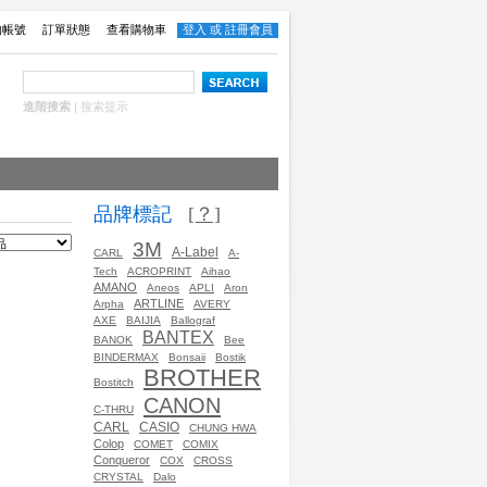
的帳號
訂單狀態
查看購物車
登入
或
註冊會員
進階搜索
|
搜索提示
品牌標記
[？]
3M
A-Label
CARL
A-
Tech
ACROPRINT
Aihao
AMANO
Aneos
APLI
Aron
ARTLINE
Arpha
AVERY
AXE
BAIJIA
Ballograf
BANTEX
BANOK
Bee
BINDERMAX
Bonsaii
Bostik
BROTHER
Bostitch
CANON
C-THRU
CASIO
CARL
CHUNG HWA
Colop
COMET
COMIX
Conqueror
COX
CROSS
CRYSTAL
Dalo