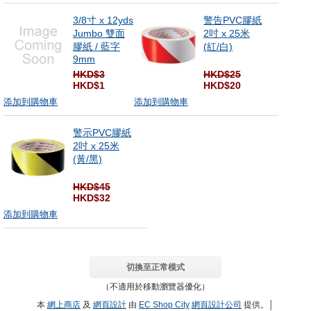
3/8寸 x 12yds
警告PVC膠紙
Jumbo 雙面
2吋 x 25米
膠紙 / 藍字
(紅/白)
9mm
HKD$3
HKD$25
HKD$1
HKD$20
添加到購物車
添加到購物車
警示PVC膠紙
2吋 x 25米
(黃/黑)
HKD$45
HKD$32
添加到購物車
切換至正常模式
（不適用於移動瀏覽器優化）
本
網上商店
及
網頁設計
由
EC Shop City
網頁設計公司
提供。│