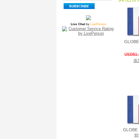
Live Chat
by
LivePerson
GLOBE
USD$1.
添
GLOBE 
寫