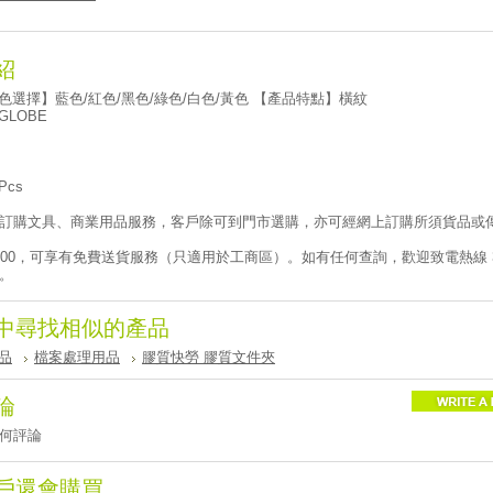
紹
顏色選擇】藍色/紅色/黑色/綠色/白色/黃色 【產品特點】橫紋
GLOBE
Pcs
訂購文具、商業用品服務，客戶除可到門市選購，亦可經網上訂購所須貨品或傳真
。
500，可享有免費送貨服務（只適用於工商區）。如有任何查詢，歡迎致電熱線 310
。
中尋找相似的產品
品
檔案處理用品
膠質快勞 膠質文件夾
論
何評論
戶還會購買..