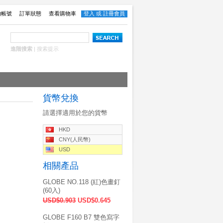
的帳號
訂單狀態
查看購物車
登入
或
註冊會員
進階搜索
|
搜索提示
貨幣兌換
請選擇適用於您的貨幣
HKD
CNY(人民幣)
USD
相關產品
GLOBE NO.118 (紅)色畫釘
(60入)
USD$0.903
USD$0.645
GLOBE F160 B7 雙色寫字