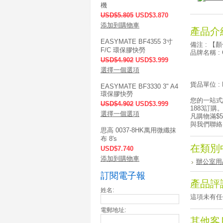
機
USD$5.805
USD$3.870
添加到購物車
產品介
EASYMATE BF4355 3寸
備注 : 【
F/C 環保膠快勞
品牌名稱 : 
USD$4.902
USD$3.999
選擇一個選項
貨品單位 : 
EASYMATE BF3330 3" A4
環保膠快勞
您的一站式
USD$4.902
USD$3.999
1883訂購
選擇一個選項
凡購物滿$
與我們聯絡
思高 0037-8HK萬用微纖抹
布 8's
在類別
USD$7.740
添加到購物車
辦公室用
訂閱電子報
產品評
姓名:
這項未有任
電郵地址:
其他客