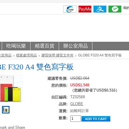
我
吃喝玩樂
精選百貨
辦公室用品
公室用品
檔案處理用品
膠質快勞 膠質文件夾
GLOBE F320 A4 雙色寫字板
BE F320 A4 雙色寫字板
USD$2.064
建議零售價:
USD$1.548
您的價格:
（您總共節省了
USD$0.516
）
TZ02568
自訂編碼:
GLOBE
品牌:
結帳時計算
運費:
數量: