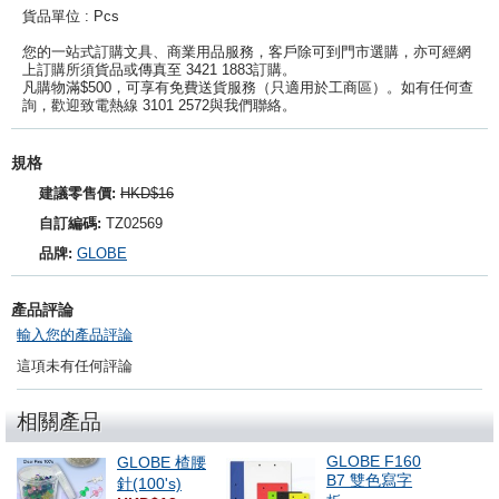
貨品單位 : Pcs
您的一站式訂購文具、商業用品服務，客戶除可到門市選購，亦可經網
上訂購所須貨品或傳真至 3421 1883訂購。
凡購物滿$500，可享有免費送貨服務（只適用於工商區）。如有任何查
詢，歡迎致電熱線 3101 2572與我們聯絡。
規格
建議零售價:
HKD$16
自訂編碼:
TZ02569
品牌:
GLOBE
產品評論
輸入您的產品評論
這項未有任何評論
相關產品
GLOBE F160
GLOBE 楂腰
B7 雙色寫字
針(100's)