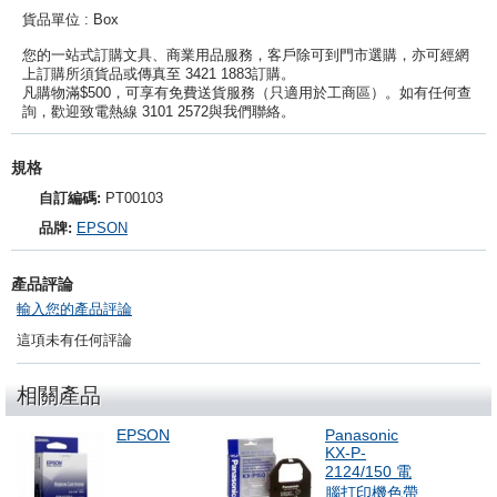
貨品單位 : Box
您的一站式訂購文具、商業用品服務，客戶除可到門市選購，亦可經網
上訂購所須貨品或傳真至 3421 1883訂購。
凡購物滿$500，可享有免費送貨服務（只適用於工商區）。如有任何查
詢，歡迎致電熱線 3101 2572與我們聯絡。
規格
自訂編碼:
PT00103
品牌:
EPSON
產品評論
輸入您的產品評論
這項未有任何評論
相關產品
EPSON
Panasonic
KX-P-
2124/150 電
腦打印機色帶