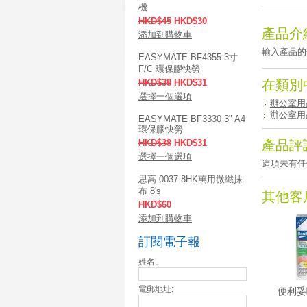
機
HKD$45
HKD$30
產品介
添加到購物車
輸入產品的介
EASYMATE BF4355 3寸
F/C 環保膠快勞
HKD$38
HKD$31
在類別
選擇一個選項
辦公室用
辦公室用
EASYMATE BF3330 3" A4
環保膠快勞
HKD$38
HKD$31
產品評
選擇一個選項
這項未有任
思高 0037-8HK萬用微纖抹
布 8's
其他客
HKD$60
添加到購物車
訂閱電子報
姓名:
電郵地址:
便利妥