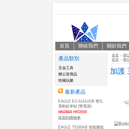
首頁
聯絡我們
關於我們
首頁
辦
產品類別
首頁
辦
五金工具
加護 
辦公室用品
吃喝玩樂
最新產品
EAGLE EG-5161USB 雙孔
電動鉛筆刨 (雙電源)
HKD$60
HKD$50
添加到購物車
EAGLE T5165AB 智能膠紙