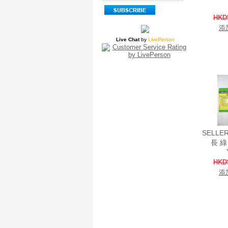
HKD
添
Live Chat
by
LivePerson
SELLE
長 綠 
HKD
添