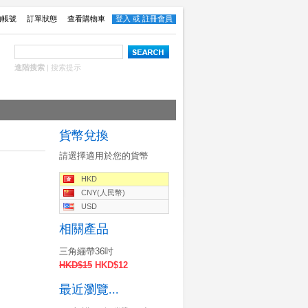
的帳號
訂單狀態
查看購物車
登入
或
註冊會員
進階搜索
|
搜索提示
貨幣兌換
請選擇適用於您的貨幣
HKD
CNY(人民幣)
USD
相關產品
三角繃帶36吋
HKD$15
HKD$12
最近瀏覽...