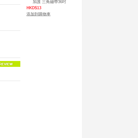
加護 三角繃帶36吋
HKD$13
添加到購物車