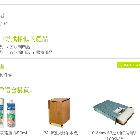
紹
紹...
中尋找相似的產品
品
茶水間用品
品
茶水間用品
醫療用品
論
何評論
戶還會購買..
噴霧膠布50ml
3斗流動櫃桶 木色
0.3mm A3透明釘裝膠片
100張/盒